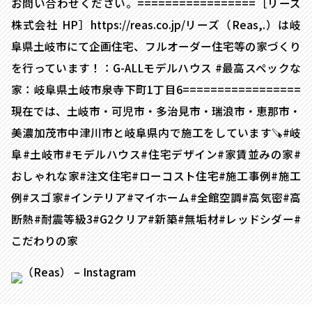
お問い合わせください。=================［リーズ
株式会社 HP］https://reas.co.jp/リーズ（Reas,.）は岐
阜県土岐市にて企画住宅、フルオーダー住宅等の家づくり
を行っています！：G-ALLモデルハウス #最高スペックな
家：岐阜県土岐市泉寺下町1丁目6=================
現在では、土岐市・可児市・多治見市・瑞浪市・恵那市・
美濃加茂市中津川市と岐阜県内で施工をしています🪚#岐
阜#土岐市#モデルハウス#住宅デザイン#家賃並みの家#
おしゃれな家#注文住宅#ローコスト住宅#施工事例#施工
例#スゴ家#インテリア#マイホーム#全館空調#高気密#高
断熱#耐震等級3#G2クリア#新築#無垢材#レッドシダー#
こだわりの家